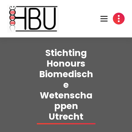
Spring
naar
inhoud
Stichting
Honours
Biomedisch
e
Wetenscha
ppen
Utrecht