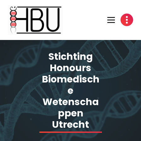
Spring
naar
inhoud
Stichting
Honours
Biomedisch
e
Wetenscha
ppen
Utrecht