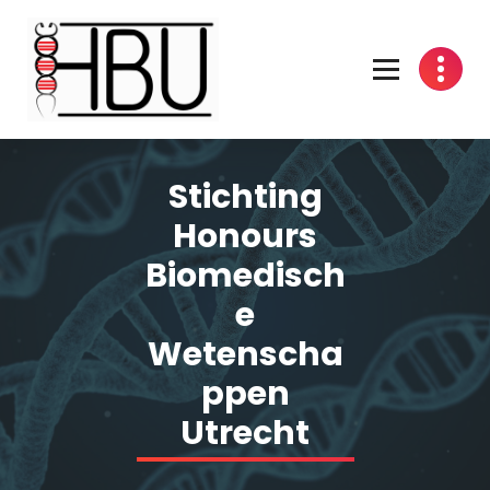
Spring
naar
inhoud
Stichting
Honours
Biomedisch
e
Wetenscha
ppen
Utrecht