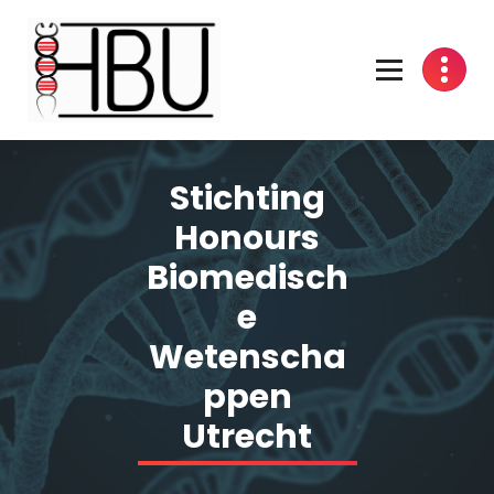
Spring
naar
inhoud
Stichting
Honours
Biomedisch
e
Wetenscha
ppen
Utrecht